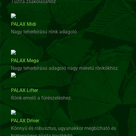
Tűzifa zsákolásához
PALAX Midi
Nagy teherbírású rönk adagoló
PALAX Mega
Nagy teherbírású adagoló nagy méretű rönkökhöz.
PALAX Lifter
Rönk emelő a fűrészeléshez.
PALAX Driver
Könnyű és robusztus, ugyanakkor megbízható és
biztonságos tűzifa továbbító